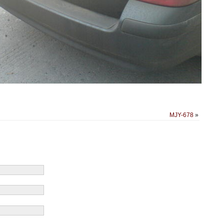
MJY-678
»