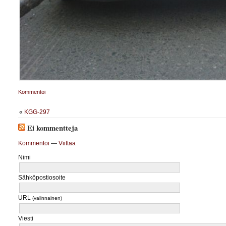
Kommentoi
«
KGG-297
Ei kommentteja
Kommentoi
—
Viittaa
Nimi
Sähköpostiosoite
URL
(valinnainen)
Viesti