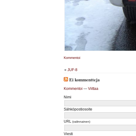
Kommentoi
«
JUF-8
Ei kommentteja
Kommentoi
—
Viittaa
Nimi
Sähköpostiosoite
URL
(valinnainen)
Viesti