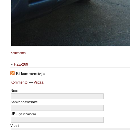
Kommentoi
«
HZE-269
Ei kommentteja
Kommentoi
—
Viittaa
Nimi
Sähköpostiosoite
URL
(valinnainen)
Viesti