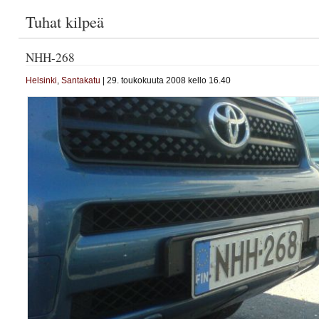
Tuhat kilpeä
NHH-268
Helsinki
,
Santakatu
| 29. toukokuuta 2008 kello 16.40