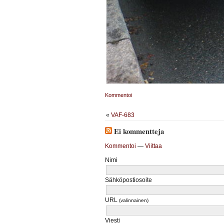
Kommentoi
«
VAF-683
Ei kommentteja
Kommentoi
—
Viittaa
Nimi
Sähköpostiosoite
URL
(valinnainen)
Viesti