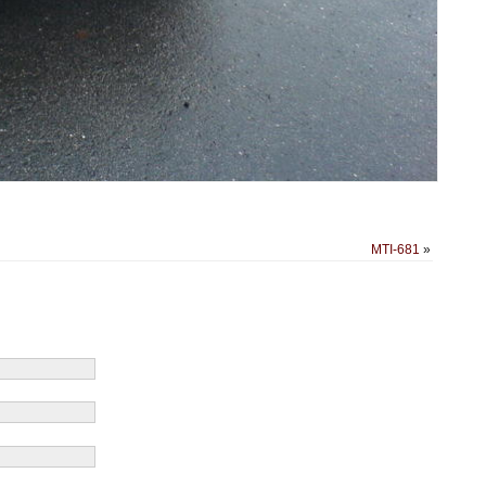
MTI-681
»