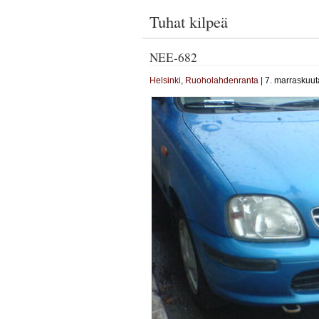
Tuhat kilpeä
NEE-682
Helsinki
,
Ruoholahdenranta
| 7. marraskuut