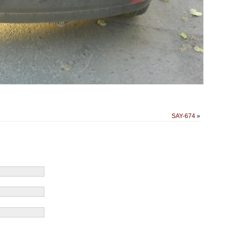
SAY-674
»