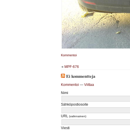
Kommentoi
«
MPF-676
Ei kommentteja
Kommentoi
—
Viittaa
Nimi
Sähköpostiosoite
URL
(valinnainen)
Viesti