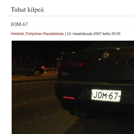
Tuhat kilpeä
JOM-67
Helsinki
,
Pohjoinen Rautatiekatu
| 14. maaliskuuta 2007 kello 20.05