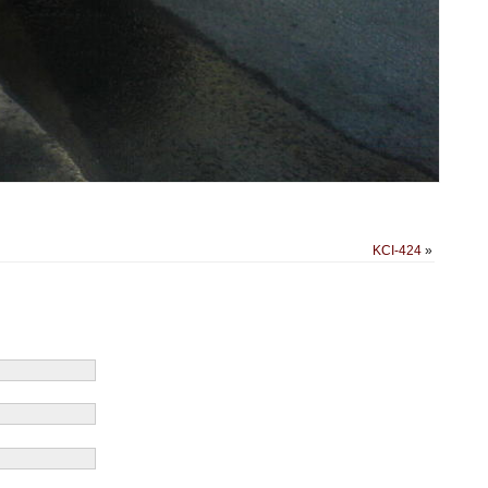
KCI-424
»