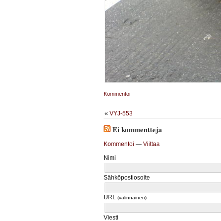
Kommentoi
«
VYJ-553
Ei kommentteja
Kommentoi
—
Viittaa
Nimi
Sähköpostiosoite
URL
(valinnainen)
Viesti