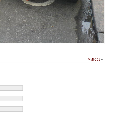
MMI-551
»