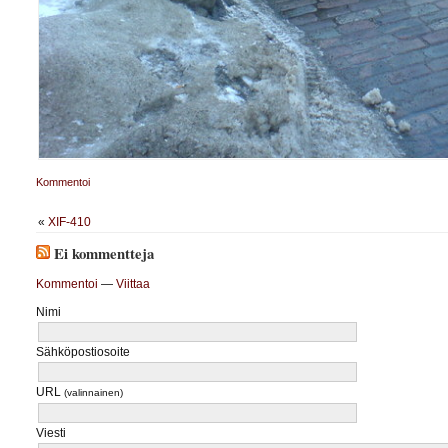
Kommentoi
«
XIF-410
Ei kommentteja
Kommentoi
—
Viittaa
Nimi
Sähköpostiosoite
URL
(valinnainen)
Viesti