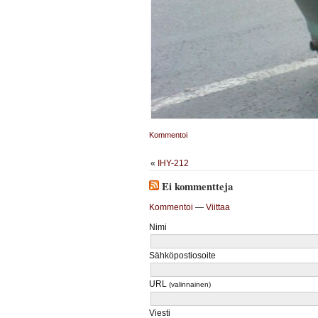
Kommentoi
«
IHY-212
Ei kommentteja
Kommentoi
—
Viittaa
Nimi
Sähköpostiosoite
URL
(valinnainen)
Viesti