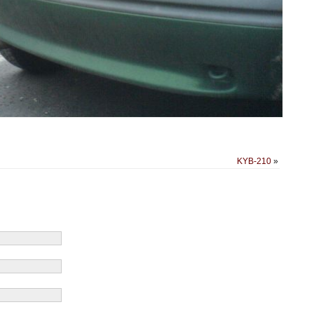
KYB-210
»