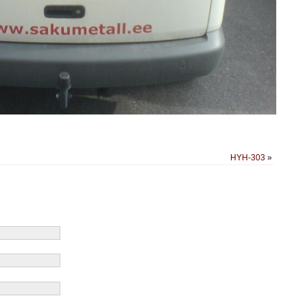
HYH-303
»