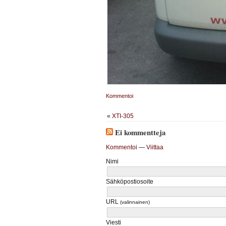
Kommentoi
«
XTI-305
Ei kommentteja
Kommentoi
—
Viittaa
Nimi
Sähköpostiosoite
URL
(valinnainen)
Viesti